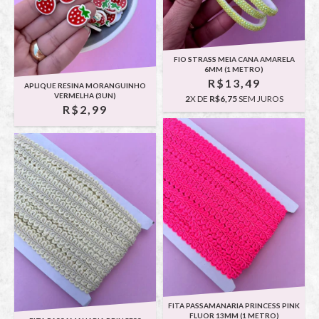
FIO STRASS MEIA CANA AMARELA
6MM (1 METRO)
R$13,49
APLIQUE RESINA MORANGUINHO
VERMELHA (3UN)
2
X DE
R$6,75
SEM JUROS
R$2,99
FITA PASSAMANARIA PRINCESS PINK
FLUOR 13MM (1 METRO)