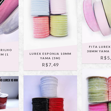
FITA LURE
BRILHO
38MM YAMA 
LUREX ESPONJA 10MM
M (1
R$5
YAMA (5M)
R$7,49
9