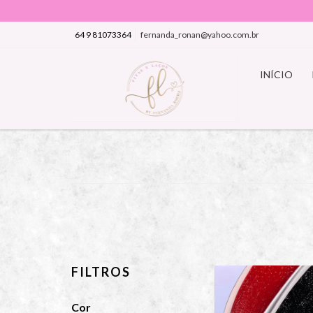
64 9 81073364
fernanda_ronan@yahoo.com.br
INÍCIO
FILTROS
Cor