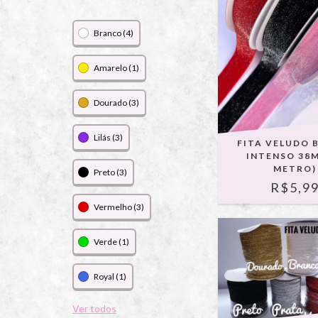
Branco (4)
Amarelo (1)
Dourado (3)
Lilás (3)
FITA VELUDO 
INTENSO 38M
METRO)
Preto (3)
R$5,9
Vermelho (3)
Verde (1)
Royal (1)
Ver todos