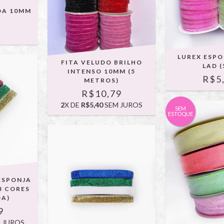
DA 10MM
9
LUREX ESP
FITA VELUDO BRILHO
LAD (
INTENSO 10MM (5
R$5
METROS)
R$10,79
2
X DE
R$5,40
SEM JUROS
SEM
ESTOQUE
 ESPONJA
3 CORES
DA)
9
 JUROS