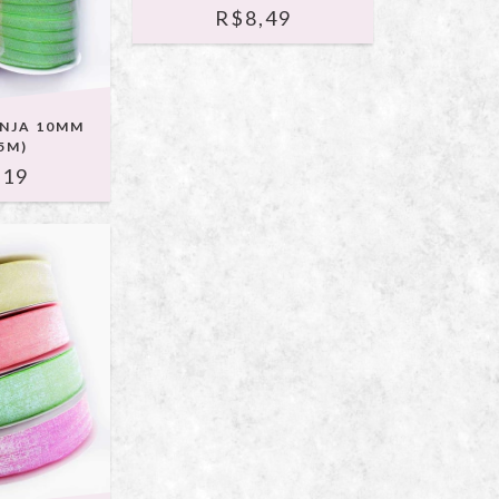
R$8,49
ONJA 10MM
5M)
,19