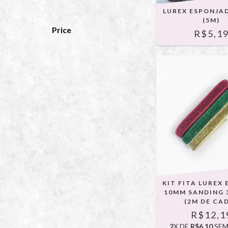
LUREX ESPONJA
(5M)
Price
R$5,1
KIT FITA LUREX
10MM SANDING 
(2M DE CA
R$12,1
2
X DE
R$6,10
SEM