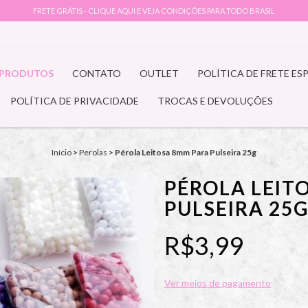
FRETE GRÁTIS - CLIQUE AQUI E VEJA CONDIÇÕES PARA TODO BRASIL
PRODUTOS
CONTATO
OUTLET
POLÍTICA DE FRETE ES
POLÍTICA DE PRIVACIDADE
TROCAS E DEVOLUÇÕES
Início
>
Perolas
>
Pérola Leitosa 8mm Para Pulseira 25g
PÉROLA LEIT
PULSEIRA 25
R$3,99
Ver meios de pagamento