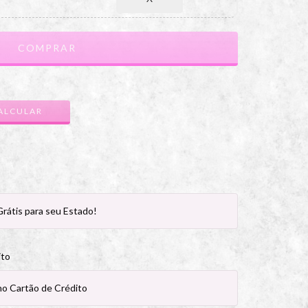
ALTERAR CEP
ALCULAR
rátis para seu Estado!
ira.
ito
no Cartão de Crédito