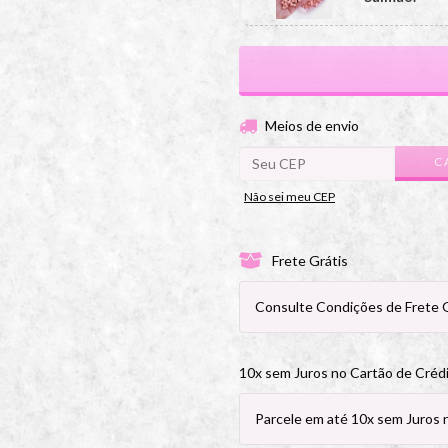
Lilás Claro.
Rosa Neon.
Entregas para o CEP:
Meios de envio
C
Amarelo 002
Não sei meu CEP
Verde 003
Frete Grátis
Azul 85
Consulte Condições de Frete G
Verde Bande
10x sem Juros no Cartão de Créd
Parcele em até 10x sem Juros 
Salmão 002