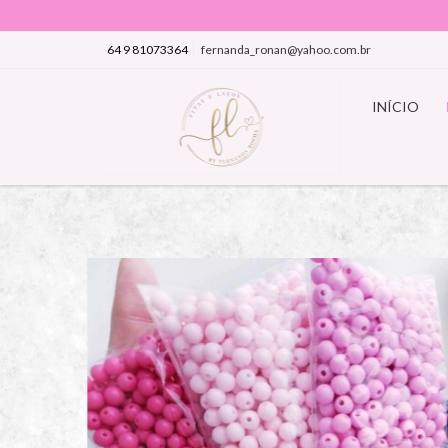
64 9 81073364
fernanda_ronan@yahoo.com.br
INÍCIO