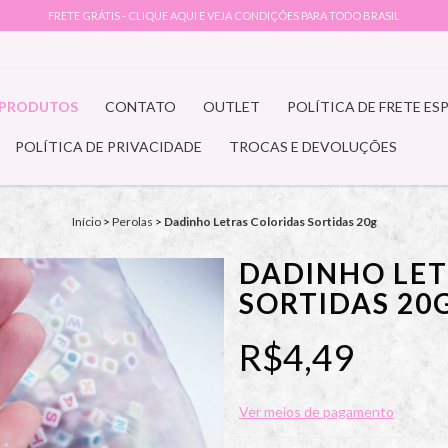
FRETE GRÁTIS - CLIQUE AQUI E VEJA CONDIÇÕES PARA TODO BRASIL
PRODUTOS
CONTATO
OUTLET
POLÍTICA DE FRETE ES
POLÍTICA DE PRIVACIDADE
TROCAS E DEVOLUÇÕES
Início
>
Perolas
>
Dadinho Letras Coloridas Sortidas 20g
DADINHO LET
SORTIDAS 20
R$4,49
Ver meios de pagamento