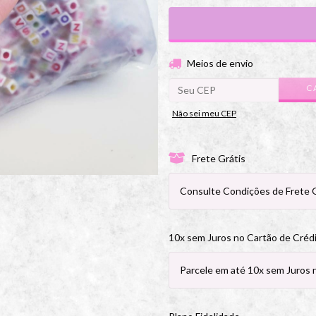
Entregas para o CEP:
Meios de envio
C
Não sei meu CEP
Frete Grátis
Consulte Condições de Frete G
10x sem Juros no Cartão de Créd
Parcele em até 10x sem Juros 