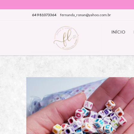
64 9 81073364
fernanda_ronan@yahoo.com.br
INÍCIO