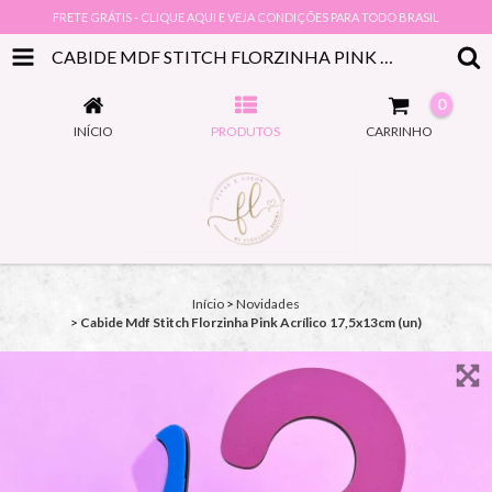
FRETE GRÁTIS - CLIQUE AQUI E VEJA CONDIÇÕES PARA TODO BRASIL
CABIDE MDF STITCH FLORZINHA PINK ACRÍLICO 17,5X13CM (UN)
0
INÍCIO
PRODUTOS
CARRINHO
Início
>
Novidades
>
Cabide Mdf Stitch Florzinha Pink Acrílico 17,5x13cm (un)