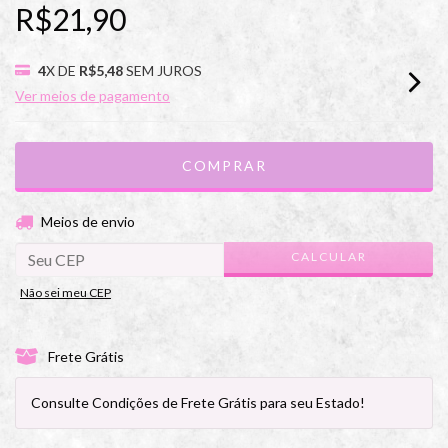
R$21,90
4
X DE
R$5,48
SEM JUROS
Ver meios de pagamento
ALTERAR CEP
Entregas para o CEP:
Meios de envio
CALCULAR
Não sei meu CEP
Frete Grátis
Consulte Condições de Frete Grátis para seu Estado!